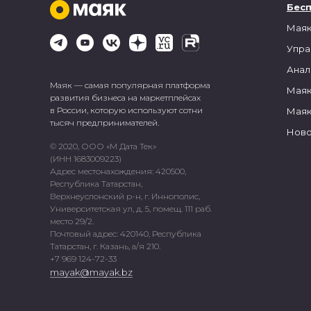
Бес
Маяк
Упра
Анал
Маяк — самая популярная платформа
Маяк
развития бизнеса на маркетплейсах
в России, которую используют сотни
Маяк
тысяч предпринимателей.
Ново
© 2020, ООО «М Дата Тек»
(ИНН 1683009223)
Адрес местонахождения: 420500,
Республика Татарстан,
Верхнеуслонский р-н, г. Иннополис,
Университетская ул, д. 5, помещ. 111 раб.
место 29/2.
Почтовый адрес: 420140, Республика
Татарстан, г. Казань, а/я 210.
+7 969 124-72-33
mayak@mayak.bz