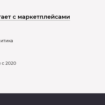
отает с маркетплейсами
литика
 с 2020