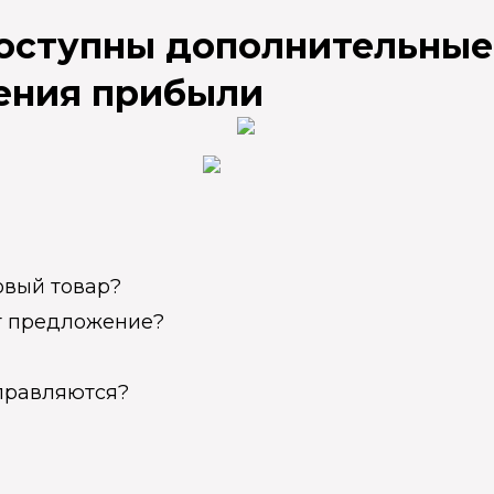
доступны дополнительные
ения прибыли
овый товар?
ет предложение?
справляются?