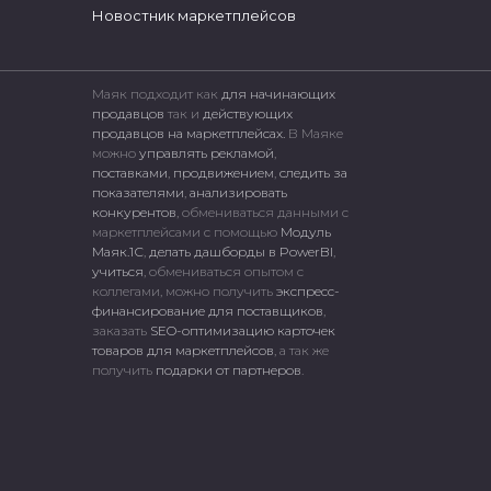
Новостник маркетплейсов
Маяк подходит как
для начинающих
продавцов
так и
действующих
продавцов на маркетплейсах.
В Маяке
можно
управлять рекламой
,
поставками
,
продвижением
,
следить за
показателями
,
анализировать
конкурентов
, обмениваться данными с
маркетплейсами c помощью
Модуль
Маяк.1С
,
делать дашборды в PowerBI
,
учиться
, обмениваться опытом с
коллегами, можно получить
экспресс-
финансирование для поставщиков
,
заказать
SEO-оптимизацию карточек
товаров для маркетплейсов
, а так же
получить
подарки от партнеров
.