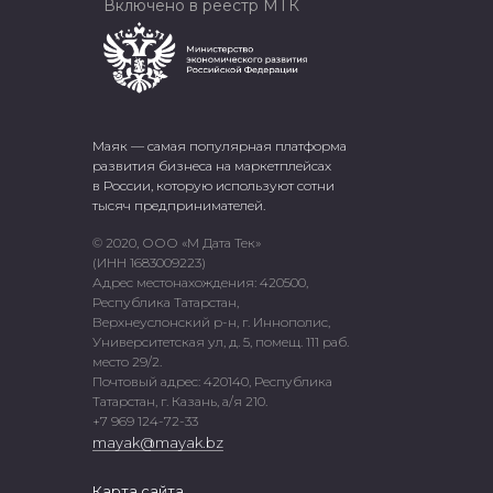
Включено в реестр МТК
Маяк — самая популярная платформа
развития бизнеса на маркетплейсах
в России, которую используют сотни
тысяч предпринимателей.
© 2020, ООО «М Дата Тек»
(ИНН 1683009223)
Адрес местонахождения: 420500,
Республика Татарстан,
Верхнеуслонский р-н, г. Иннополис,
Университетская ул, д. 5, помещ. 111 раб.
место 29/2.
Почтовый адрес: 420140, Республика
Татарстан, г. Казань, а/я 210.
+7 969 124-72-33
mayak@mayak.bz
Карта сайта