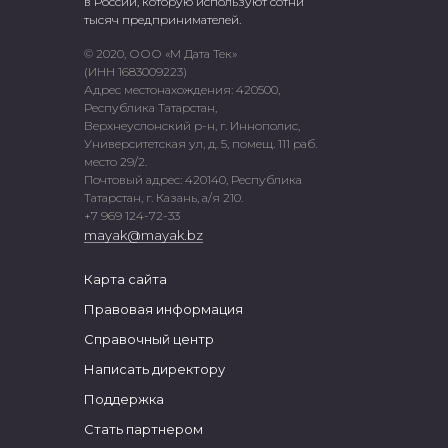
в России, которую используют сотни
тысяч предпринимателей.
© 2020, ООО «М Дата Тек»
(ИНН 1683009223)
Адрес местонахождения: 420500,
Республика Татарстан,
Верхнеуслонский р-н, г. Иннополис,
Университетская ул, д. 5, помещ. 111 раб.
место 29/2.
Почтовый адрес: 420140, Республика
Татарстан, г. Казань, а/я 210.
+7 969 124-72-33
mayak@mayak.bz
Карта сайта
Правовая информация
Справочный центр
Написать директору
Поддержка
Стать партнером