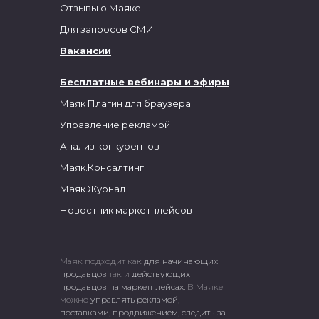
Отзывы о Маяке
Для запросов СМИ
Вакансии
Бесплатные вебинары и эфиры
Маяк Плагин для браузера
Управление рекламой
Анализ конкурентов
Маяк.Консалтинг
Маяк.Журнал
Новостник маркетплейсов
Маяк подходит как
для начинающих
продавцов
так и
действующих
продавцов на маркетплейсах.
В Маяке
можно
управлять рекламой
,
поставками
,
продвижением
,
следить за