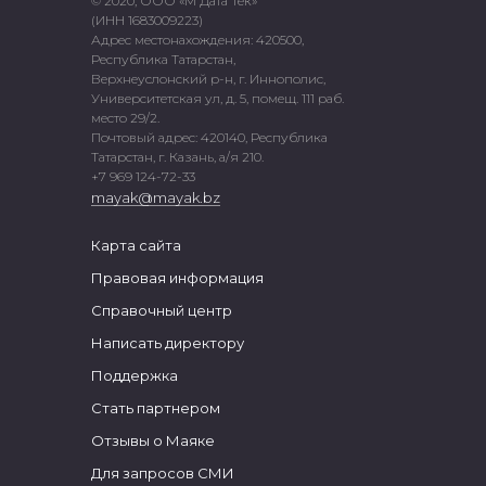
© 2020, ООО «М Дата Тек»
(ИНН 1683009223)
Адрес местонахождения: 420500,
Республика Татарстан,
Верхнеуслонский р-н, г. Иннополис,
Университетская ул, д. 5, помещ. 111 раб.
место 29/2.
Почтовый адрес: 420140, Республика
Татарстан, г. Казань, а/я 210.
+7 969 124-72-33
mayak@mayak.bz
Карта сайта
Правовая информация
Справочный центр
Написать директору
Поддержка
Стать партнером
Отзывы о Маяке
Для запросов СМИ