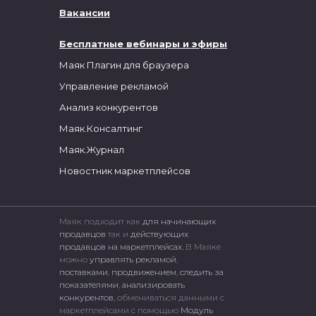
Вакансии
Бесплатные вебинары и эфиры
Маяк Плагин для браузера
Управление рекламой
Анализ конкурентов
Маяк.Консалтинг
Маяк.Журнал
Новостник маркетплейсов
Маяк подходит как
для начинающих
продавцов
так и
действующих
продавцов на маркетплейсах.
В Маяке
можно
управлять рекламой
,
поставками
,
продвижением
,
следить за
показателями
,
анализировать
конкурентов
, обмениваться данными с
маркетплейсами c помощью
Модуль