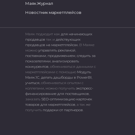
Маяк.Журнал
Новостник маркетплейсов
Маяк подходит как
для начинающих
продавцов
так и
действующих
продавцов на маркетплейсах.
В Маяке
можно
управлять рекламой
,
поставками
,
продвижением
,
следить за
показателями
,
анализировать
конкурентов
, обмениваться данными с
маркетплейсами c помощью
Модуль
Маяк.1С
,
делать дашборды в PowerBI
,
учиться
, обмениваться опытом с
коллегами, можно получить
экспресс-
финансирование для поставщиков
,
заказать
SEO-оптимизацию карточек
товаров для маркетплейсов
, а так же
получить
подарки от партнеров
.