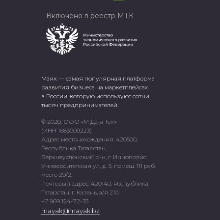
Включено в реестр МТК
Маяк — самая популярная платформа
развития бизнеса на маркетплейсах
в России, которую используют сотни
тысяч предпринимателей.
© 2020, ООО «М Дата Тек»
(ИНН 1683009223)
Адрес местонахождения: 420500,
Республика Татарстан,
Верхнеуслонский р-н, г. Иннополис,
Университетская ул, д. 5, помещ. 111 раб.
место 29/2.
Почтовый адрес: 420140, Республика
Татарстан, г. Казань, а/я 210.
+7 969 124-72-33
mayak@mayak.bz