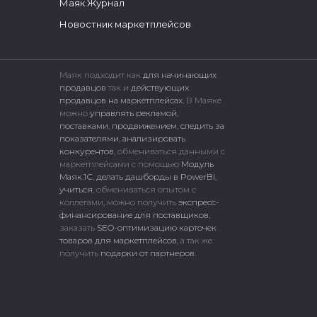
Маяк.Журнал
Новостник маркетплейсов
Маяк подходит как
для начинающих
продавцов
так и
действующих
продавцов на маркетплейсах.
В Маяке
можно
управлять рекламой
,
поставками
,
продвижением
,
следить за
показателями
,
анализировать
конкурентов
, обмениваться данными с
маркетплейсами c помощью
Модуль
Маяк.1С
,
делать дашборды в PowerBI
,
учиться
, обмениваться опытом с
коллегами, можно получить
экспресс-
финансирование для поставщиков
,
заказать
SEO-оптимизацию карточек
товаров для маркетплейсов
, а так же
получить
подарки от партнеров
.