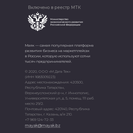
Включено в реестр МТК
Маяк — самая популярная платформа
развития бизнеса на маркетплейсах
в России, которую используют сотни
тысяч предпринимателей.
© 2020, ООО «М Дата Тек»
(ИНН 1683009223)
Адрес местонахождения: 420500,
Республика Татарстан,
Верхнеуслонский р-н, г. Иннополис,
Университетская ул, д. 5, помещ. 111 раб.
место 29/2.
Почтовый адрес: 420140, Республика
Татарстан, г. Казань, а/я 210.
+7 969 124-72-33
mayak@mayak.bz