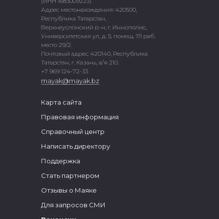
(ИНН 1683009223)
Адрес местонахождения: 420500,
Республика Татарстан,
Верхнеуслонский р-н, г. Иннополис,
Университетская ул, д. 5, помещ. 111 раб.
место 29/2.
Почтовый адрес: 420140, Республика
Татарстан, г. Казань, а/я 210.
+7 969 124-72-33
mayak@mayak.bz
Карта сайта
Правовая информация
Справочный центр
Написать директору
Поддержка
Стать партнером
Отзывы о Маяке
Для запросов СМИ