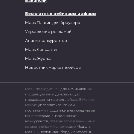
Вакансии
Бесплатные вебинары и эфиры
Маяк Плагин для браузера
Управление рекламой
Анализ конкурентов
Маяк.Консалтинг
Маяк.Журнал
Новостник маркетплейсов
Маяк подходит как
для начинающих
продавцов
так и
действующих
продавцов на маркетплейсах.
В Маяке
можно
управлять рекламой
,
поставками
,
продвижением
,
следить за
показателями
,
анализировать
конкурентов
, обмениваться данными с
маркетплейсами c помощью
Модуль
Маяк.1С
,
делать дашборды в PowerBI
,