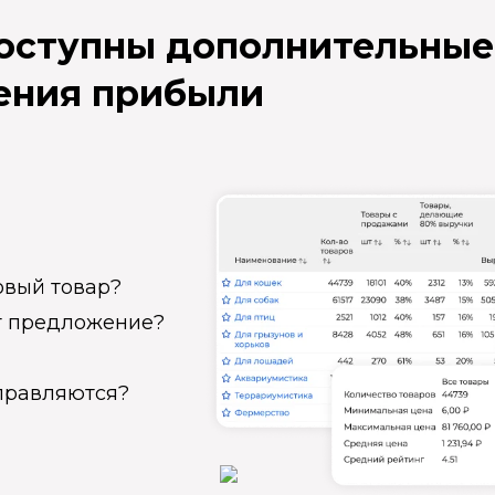
доступны дополнительные
ения прибыли
овый товар?
ет предложение?
справляются?