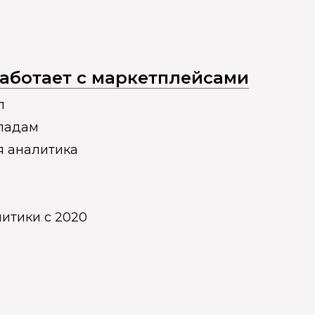
 работает с маркетплейсами
п
кладам
я аналитика
итики с 2020