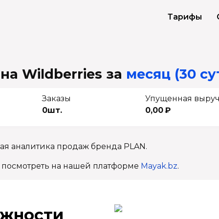
Тарифы
на Wildberries
за
месяц (30 су
Заказы
Упущенная выру
0шт.
0,00 ₽
ная аналитика продаж бренда PLAN.
 посмотреть на нашей платформе
Mayak.bz
.
ж­ности