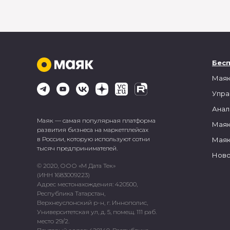
Бес
Маяк
Упра
Анал
Маяк — самая популярная платформа
Маяк
развития бизнеса на маркетплейсах
в России, которую используют сотни
Маяк
тысяч предпринимателей.
Ново
© 2020, ООО «М Дата Тек»
(ИНН 1683009223)
Адрес местонахождения: 420500,
Республика Татарстан,
Верхнеуслонский р-н, г. Иннополис,
Университетская ул, д. 5, помещ. 111 раб.
место 29/2.