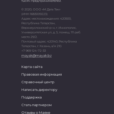
тысяч предпринимателей.
© 2020, ООО «М Дата Тек»
(ИНН 1683009223)
Адрес местонахождения: 420500,
Республика Татарстан,
Верхнеуслонский р-н, г. Иннополис,
Университетская ул, д. 5, помещ. 111 раб.
место 29/2.
Почтовый адрес: 420140, Республика
Татарстан, г. Казань, а/я 210.
+7 969 124-72-33
mayak@mayak.bz
Карта сайта
Правовая информация
Справочный центр
Написать директору
Поддержка
Стать партнером
Отзывы о Маяке