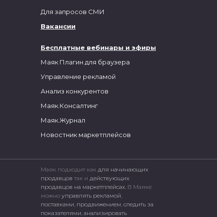
Для запросов СМИ
Вакансии
Бесплатные вебинары и эфиры
Маяк Плагин для браузера
Управление рекламой
Анализ конкурентов
Маяк.Консалтинг
Маяк.Журнал
Новостник маркетплейсов
Маяк подходит как
для начинающих
продавцов
так и
действующих
продавцов на маркетплейсах.
В Маяке
можно
управлять рекламой
,
поставками
,
продвижением
,
следить за
показателями
,
анализировать