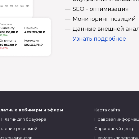
SEO - оптимизация
Мониторинг позиций
Данные внешней анал
Узнать подробнее
платные вебинары и эфиры
Карта сайта
 Плагин для браузера
Правовая информац
вление рекламой
Справочный центр
из конкурентов
Написать директору