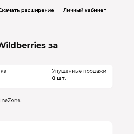
Скачать расширение
Личный кабинет
ildberries
за
чка
Упущенные продажи
0 шт.
ineZone.