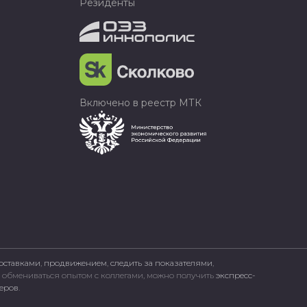
Резиденты
Включено в реестр МТК
оставками
,
продвижением
,
следить за показателями
,
, обмениваться опытом с коллегами, можно получить
экспресс-
неров
.