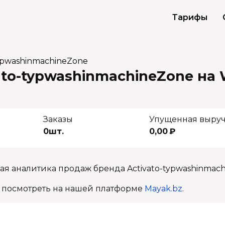
Тарифы
typwashinmachineZone
to-typwashinmachineZone на W
Заказы
Упущенная выру
0шт.
0,00 ₽
ая аналитика продаж бренда Activato-typwashinmach
 посмотреть на нашей платформе
Mayak.bz
.