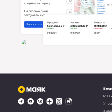
Бес
Маяк
Упра
Анал