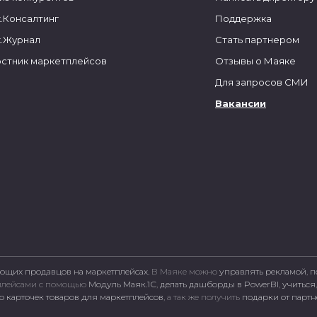
.Консалтинг
Поддержка
.Журнал
Стать партнером
стник маркетплейсов
Отзывы о Маяке
Для запросов СМИ
Вакансии
ющих продавцов на маркетплейсах.
В Маяке можно
управлять рекламой
,
п
тплейсами c помощью
Модуль Маяк.1С
,
делать дашборды в PowerBI
,
учиться
 карточек товаров для маркетплейсов
, а так же получить
подарки от парт