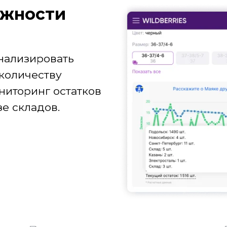
ж­ности
нализировать
количеству
ниторинг остатков
е складов.