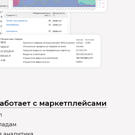
 работает с маркетплейсами
п
кладам
я аналитика