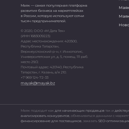
Маяк — самая популярная платформа
Маяк
развития бизнеса на маркетплейсах
в России, которую используют сотни
Маяк
тысяч предпринимателей.
Ново
© 2020, ООО «М Дата Тек»
(ИНН 1683009223)
Адрес местонахождения: 420500,
Республика Татарстан,
Верхнеуслонский р-н, г. Иннополис,
Университетская ул, д. 5, помещ. 111 раб.
место 29/2.
Почтовый адрес: 420140, Республика
Татарстан, г. Казань, а/я 210.
+7 969 124-72-33
mayak@mayak.bz
Маяк подходит как
для начинающих продавцов
так и
действу
анализировать конкурентов
, обмениваться данными с марке
финансирование для поставщиков
, заказать
SEO-оптимизацию