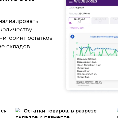
нализировать
количеству
ниторинг остатков
е складов.
тся
Остатки товаров, в разрезе
складов и размеров