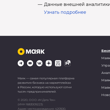
Данные внешней аналитики
Узнать подробнее
Бес
Маяк
Упра
Анал
Маяк — самая популярная платформа
Маяк
развития бизнеса на маркетплейсах
в России, которую используют сотни
Маяк
тысяч предпринимателей.
Ново
© 2020, ООО «М Дата Тек»
(ИНН 1683009223)
Адрес местонахождения: 420500,