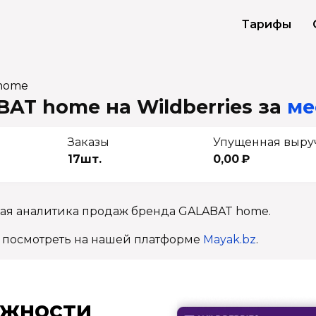
Тарифы
home
AT home на Wildberries
за
ме
Заказы
Упущенная выру
17шт.
0,00 ₽
ная аналитика продаж бренда GALABAT home.
 посмотреть на нашей платформе
Mayak.bz
.
ж­ности