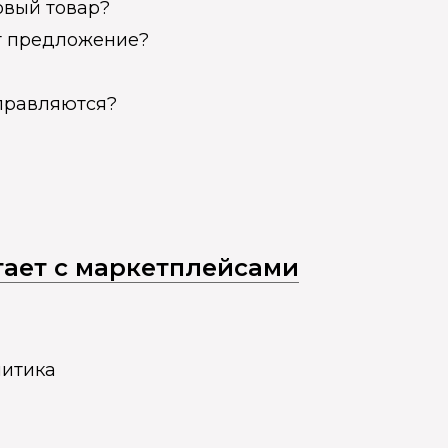
овый товар?
ет предложение?
справляются?
отает с маркетплейсами
литика