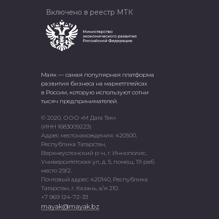
Включено в реестр МТК
Маяк — самая популярная платформа
развития бизнеса на маркетплейсах
в России, которую используют сотни
тысяч предпринимателей.
© 2020, ООО «М Дата Тек»
(ИНН 1683009223)
Адрес местонахождения: 420500,
Республика Татарстан,
Верхнеуслонский р-н, г. Иннополис,
Университетская ул, д. 5, помещ. 111 раб.
место 29/2.
Почтовый адрес: 420140, Республика
Татарстан, г. Казань, а/я 210.
+7 969 124-72-33
mayak@mayak.bz