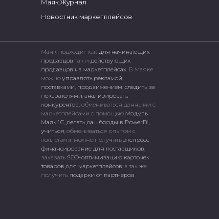
Маяк.Журнал
Новостник маркетплейсов
Маяк подходит как
для начинающих
продавцов
так и
действующих
продавцов на маркетплейсах.
В Маяке
можно
управлять рекламой
,
поставками
,
продвижением
,
следить за
показателями
,
анализировать
конкурентов
, обмениваться данными с
маркетплейсами c помощью
Модуль
Маяк.1С
,
делать дашборды в PowerBI
,
учиться
, обмениваться опытом с
коллегами, можно получить
экспресс-
финансирование для поставщиков
,
заказать
SEO-оптимизацию карточек
товаров для маркетплейсов
, а так же
получить
подарки от партнеров
.