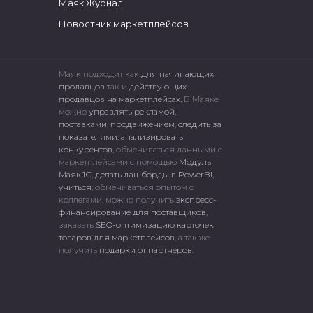
Маяк.Журнал
Новостник маркетплейсов
Маяк подходит как
для начинающих
продавцов
так и
действующих
продавцов на маркетплейсах.
В Маяке
можно
управлять рекламой
,
поставками
,
продвижением
,
следить за
показателями
,
анализировать
конкурентов
, обмениваться данными с
маркетплейсами c помощью
Модуль
Маяк.1С
,
делать дашборды в PowerBI
,
учиться
, обмениваться опытом с
коллегами, можно получить
экспресс-
финансирование для поставщиков
,
заказать
SEO-оптимизацию карточек
товаров для маркетплейсов
, а так же
получить
подарки от партнеров
.