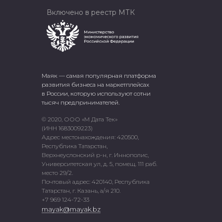
Включено в реестр МТК
Маяк — самая популярная платформа
развития бизнеса на маркетплейсах
в России, которую используют сотни
тысяч предпринимателей.
© 2020, ООО «М Дата Тек»
(ИНН 1683009223)
Адрес местонахождения: 420500,
Республика Татарстан,
Верхнеуслонский р-н, г. Иннополис,
Университетская ул, д. 5, помещ. 111 раб.
место 29/2.
Почтовый адрес: 420140, Республика
Татарстан, г. Казань, а/я 210.
+7 969 124-72-33
mayak@mayak.bz