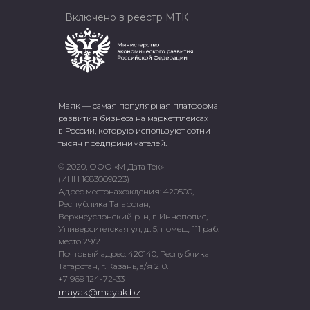
Включено в реестр МТК
Маяк — самая популярная платформа
развития бизнеса на маркетплейсах
в России, которую используют сотни
тысяч предпринимателей.
© 2020, ООО «М Дата Тек»
(ИНН 1683009223)
Адрес местонахождения: 420500,
Республика Татарстан,
Верхнеуслонский р-н, г. Иннополис,
Университетская ул, д. 5, помещ. 111 раб.
место 29/2.
Почтовый адрес: 420140, Республика
Татарстан, г. Казань, а/я 210.
+7 969 124-72-33
mayak@mayak.bz