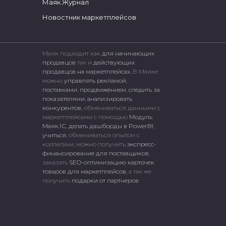
Маяк.Журнал
Новостник маркетплейсов
Маяк подходит как
для начинающих
продавцов
так и
действующих
продавцов на маркетплейсах.
В Маяке
можно
управлять рекламой
,
поставками
,
продвижением
,
следить за
показателями
,
анализировать
конкурентов
, обмениваться данными с
маркетплейсами c помощью
Модуль
Маяк.1С
,
делать дашборды в PowerBI
,
учиться
, обмениваться опытом с
коллегами, можно получить
экспресс-
финансирование для поставщиков
,
заказать
SEO-оптимизацию карточек
товаров для маркетплейсов
, а так же
получить
подарки от партнеров
.