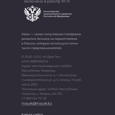
Включено в реестр МТК
Маяк — самая популярная платформа
развития бизнеса на маркетплейсах
в России, которую используют сотни
тысяч предпринимателей.
© 2020, ООО «М Дата Тек»
(ИНН 1683009223)
Адрес местонахождения: 420500,
Республика Татарстан,
Верхнеуслонский р-н, г. Иннополис,
Университетская ул, д. 5, помещ. 111 раб.
место 29/2.
Почтовый адрес: 420140, Республика
Татарстан, г. Казань, а/я 210.
+7 969 124-72-33
mayak@mayak.bz
Карта сайта