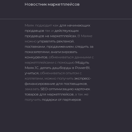
Новостник маркетплейсов
Маяк подходит как
для начинающих
продавцов
так и
действующих
продавцов на маркетплейсах.
В Маяке
можно
управлять рекламой
,
поставками
,
продвижением
,
следить за
показателями
,
анализировать
конкурентов
, обмениваться данными с
маркетплейсами c помощью
Модуль
Маяк.1С
,
делать дашборды в PowerBI
,
учиться
, обмениваться опытом с
коллегами, можно получить
экспресс-
финансирование для поставщиков
,
заказать
SEO-оптимизацию карточек
товаров для маркетплейсов
, а так же
получить
подарки от партнеров
.