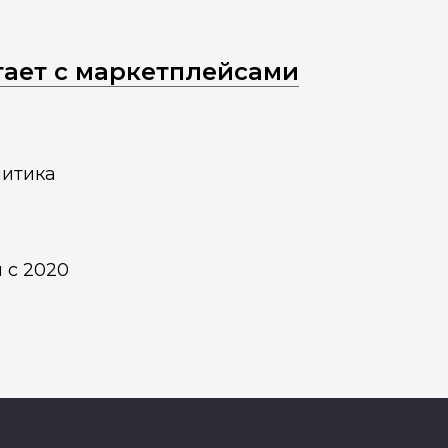
отает с маркетплейсами
литика
 с 2020