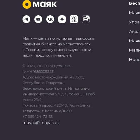
Бес
Маяк
Упра
Анал
Маяк — самая популярная платформа
Маяк
развития бизнеса на маркетплейсах
в России, которую используют сотни
Маяк
тысяч предпринимателей.
Ново
© 2020, ООО «М Дата Тек»
(ИНН 1683009223)
Адрес местонахождения: 420500,
Республика Татарстан,
Верхнеуслонский р-н, г. Иннополис,
Университетская ул, д. 5, помещ. 111 раб.
место 29/2.
Почтовый адрес: 420140, Республика
Татарстан, г. Казань, а/я 210.
+7 969 124-72-33
mayak@mayak.bz