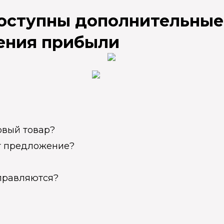
доступны дополнительные
ения прибыли
овый товар?
ет предложение?
справляются?