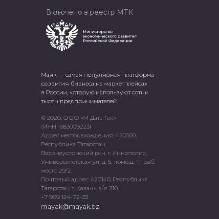
Включено в реестр МТК
Маяк — самая популярная платформа
развития бизнеса на маркетплейсах
в России, которую используют сотни
тысяч предпринимателей.
© 2020, ООО «М Дата Тек»
(ИНН 1683009223)
Адрес местонахождения: 420500,
Республика Татарстан,
Верхнеуслонский р-н, г. Иннополис,
Университетская ул, д. 5, помещ. 111 раб.
место 29/2.
Почтовый адрес: 420140, Республика
Татарстан, г. Казань, а/я 210.
+7 969 124-72-33
mayak@mayak.bz