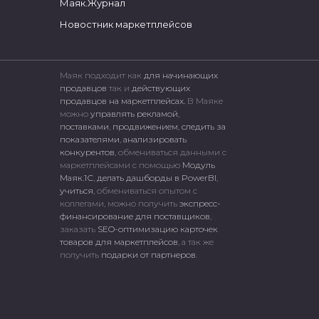
Маяк.Журнал
Новостник маркетплейсов
Маяк подходит как
для начинающих
продавцов
так и
действующих
продавцов на маркетплейсах.
В Маяке
можно
управлять рекламой
,
поставками
,
продвижением
,
следить за
показателями
,
анализировать
конкурентов
, обмениваться данными с
маркетплейсами c помощью
Модуль
Маяк.1С
,
делать дашборды в PowerBI
,
учиться
, обмениваться опытом с
коллегами, можно получить
экспресс-
финансирование для поставщиков
,
заказать
SEO-оптимизацию карточек
товаров для маркетплейсов
, а так же
получить
подарки от партнеров
.