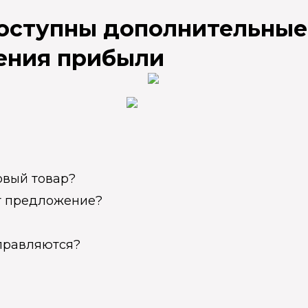
доступны дополнительные
ения прибыли
овый товар?
ет предложение?
справляются?