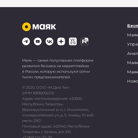
Бес
Маяк
Упра
Анал
Маяк — самая популярная платформа
Маяк
развития бизнеса на маркетплейсах
в России, которую используют сотни
Маяк
тысяч предпринимателей.
Ново
© 2020, ООО «М Дата Тек»
(ИНН 1683009223)
Адрес местонахождения: 420500,
Республика Татарстан,
Верхнеуслонский р-н, г. Иннополис,
Университетская ул, д. 5, помещ. 111 раб.
место 29/2.
Почтовый адрес: 420140, Республика
Татарстан, г. Казань, а/я 210.
+7 969 124-72-33