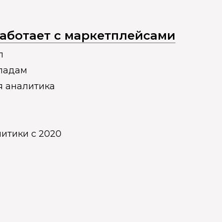
 работает с маркетплейсами
п
кладам
я аналитика
итики с 2020