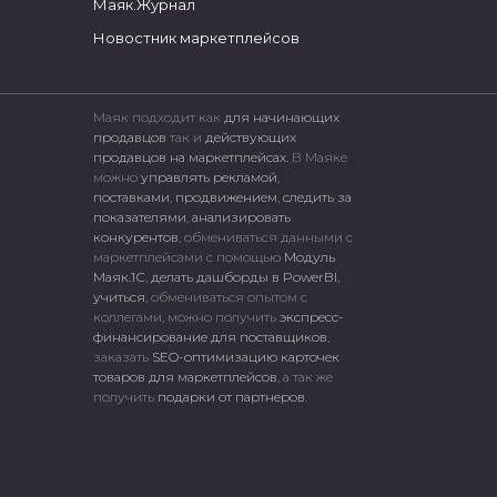
Маяк.Журнал
Новостник маркетплейсов
Маяк подходит как
для начинающих
продавцов
так и
действующих
продавцов на маркетплейсах.
В Маяке
можно
управлять рекламой
,
поставками
,
продвижением
,
следить за
показателями
,
анализировать
конкурентов
, обмениваться данными с
маркетплейсами c помощью
Модуль
Маяк.1С
,
делать дашборды в PowerBI
,
учиться
, обмениваться опытом с
коллегами, можно получить
экспресс-
финансирование для поставщиков
,
заказать
SEO-оптимизацию карточек
товаров для маркетплейсов
, а так же
получить
подарки от партнеров
.