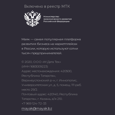
Включено в реестр МТК
Маяк — самая популярная платформа
развития бизнеса на маркетплейсах
в России, которую используют сотни
тысяч предпринимателей.
© 2020, ООО «М Дата Тек»
(ИНН 1683009223)
Адрес местонахождения: 420500,
Республика Татарстан,
Верхнеуслонский р-н, г. Иннополис,
Университетская ул, д. 5, помещ. 111 раб.
место 29/2.
Почтовый адрес: 420140, Республика
Татарстан, г. Казань, а/я 210.
+7 969 124-72-33
mayak@mayak.bz