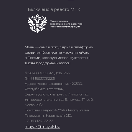
Включено в реестр МТК
Маяк — самая популярная платформа
развития бизнеса на маркетплейсах
в России, которую используют сотни
тысяч предпринимателей.
© 2020, ООО «М Дата Тек»
(ИНН 1683009223)
Адрес местонахождения: 420500,
Республика Татарстан,
Верхнеуслонский р-н, г. Иннополис,
Университетская ул, д. 5, помещ. 111 раб.
место 29/2.
Почтовый адрес: 420140, Республика
Татарстан, г. Казань, а/я 210.
+7 969 124-72-33
mayak@mayak.bz