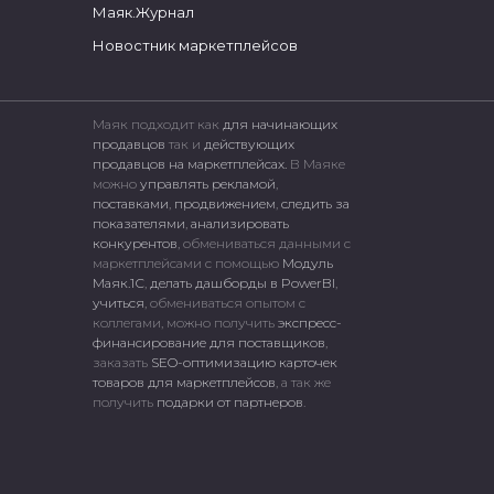
Маяк.Журнал
Новостник маркетплейсов
Маяк подходит как
для начинающих
продавцов
так и
действующих
продавцов на маркетплейсах.
В Маяке
можно
управлять рекламой
,
поставками
,
продвижением
,
следить за
показателями
,
анализировать
конкурентов
, обмениваться данными с
маркетплейсами c помощью
Модуль
Маяк.1С
,
делать дашборды в PowerBI
,
учиться
, обмениваться опытом с
коллегами, можно получить
экспресс-
финансирование для поставщиков
,
заказать
SEO-оптимизацию карточек
товаров для маркетплейсов
, а так же
получить
подарки от партнеров
.