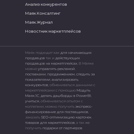
Анализ конкурентов
Маяк.Консалтинг
Маяк.Журнал
Новостник маркетплейсов
Маяк подходит как
для начинающих
продавцов
так и
действующих
продавцов на маркетплейсах.
В Маяке
можно
управлять рекламой
,
поставками
,
продвижением
,
следить за
показателями
,
анализировать
конкурентов
, обмениваться данными с
маркетплейсами c помощью
Модуль
Маяк.1С
,
делать дашборды в PowerBI
,
учиться
, обмениваться опытом с
коллегами, можно получить
экспресс-
финансирование для поставщиков
,
заказать
SEO-оптимизацию карточек
товаров для маркетплейсов
, а так же
получить
подарки от партнеров
.