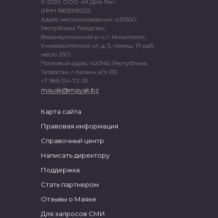
© 2020, ООО «М Дата Тек»
(ИНН 1683009223)
Адрес местонахождения: 420500,
Республика Татарстан,
Верхнеуслонский р-н, г. Иннополис,
Университетская ул, д. 5, помещ. 111 раб.
место 29/2.
Почтовый адрес: 420140, Республика
Татарстан, г. Казань, а/я 210.
+7 969 124-72-33
mayak@mayak.bz
Карта сайта
Правовая информация
Справочный центр
Написать директору
Поддержка
Стать партнером
Отзывы о Маяке
Для запросов СМИ