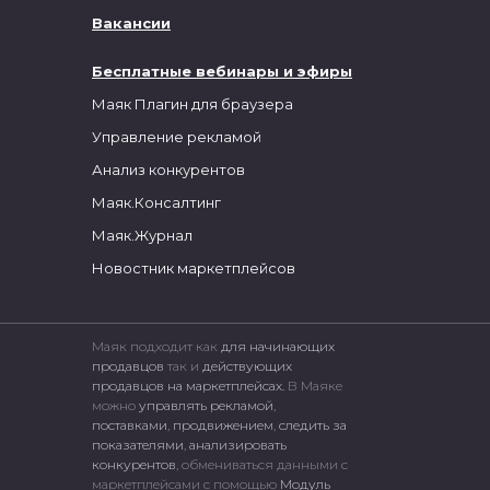
Вакансии
Бесплатные вебинары и эфиры
Маяк Плагин для браузера
Управление рекламой
Анализ конкурентов
Маяк.Консалтинг
Маяк.Журнал
Новостник маркетплейсов
Маяк подходит как
для начинающих
продавцов
так и
действующих
продавцов на маркетплейсах.
В Маяке
можно
управлять рекламой
,
поставками
,
продвижением
,
следить за
показателями
,
анализировать
конкурентов
, обмениваться данными с
маркетплейсами c помощью
Модуль