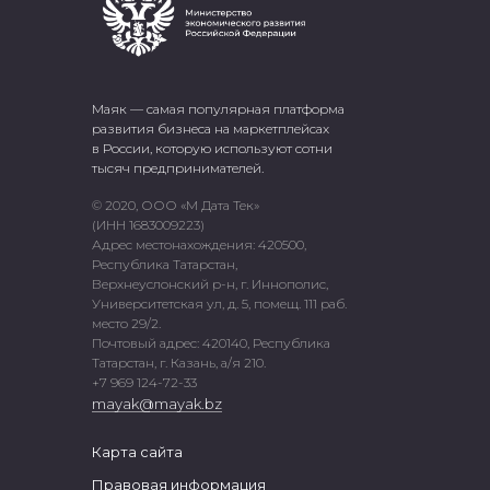
Маяк — самая популярная платформа
развития бизнеса на маркетплейсах
в России, которую используют сотни
тысяч предпринимателей.
© 2020, ООО «М Дата Тек»
(ИНН 1683009223)
Адрес местонахождения: 420500,
Республика Татарстан,
Верхнеуслонский р-н, г. Иннополис,
Университетская ул, д. 5, помещ. 111 раб.
место 29/2.
Почтовый адрес: 420140, Республика
Татарстан, г. Казань, а/я 210.
+7 969 124-72-33
mayak@mayak.bz
Карта сайта
Правовая информация