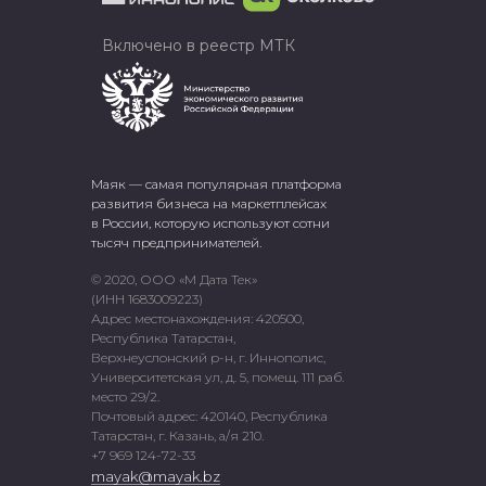
Включено в реестр МТК
Маяк — самая популярная платформа
развития бизнеса на маркетплейсах
в России, которую используют сотни
тысяч предпринимателей.
© 2020, ООО «М Дата Тек»
(ИНН 1683009223)
Адрес местонахождения: 420500,
Республика Татарстан,
Верхнеуслонский р-н, г. Иннополис,
Университетская ул, д. 5, помещ. 111 раб.
место 29/2.
Почтовый адрес: 420140, Республика
Татарстан, г. Казань, а/я 210.
+7 969 124-72-33
mayak@mayak.bz