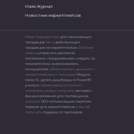
Маяк.Журнал
Новостник маркетплейсов
Маяк подходит как
для начинающих
продавцов
так и
действующих
продавцов на маркетплейсах.
В Маяке
можно
управлять рекламой
,
поставками
,
продвижением
,
следить за
показателями
,
анализировать
конкурентов
, обмениваться данными с
маркетплейсами c помощью
Модуль
Маяк.1С
,
делать дашборды в PowerBI
,
учиться
, обмениваться опытом с
коллегами, можно получить
экспресс-
финансирование для поставщиков
,
заказать
SEO-оптимизацию карточек
товаров для маркетплейсов
, а так же
получить
подарки от партнеров
.