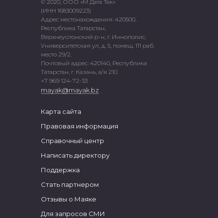
© 2020, ООО «М Дата Тек»
(ИНН 1683009223)
Адрес местонахождения: 420500,
Республика Татарстан,
Верхнеуслонский р-н, г. Иннополис,
Университетская ул, д. 5, помещ. 111 раб.
место 29/2.
Почтовый адрес: 420140, Республика
Татарстан, г. Казань, а/я 210.
+7 969 124-72-33
mayak@mayak.bz
Карта сайта
Правовая информация
Справочный центр
Написать директору
Поддержка
Стать партнером
Отзывы о Маяке
Для запросов СМИ