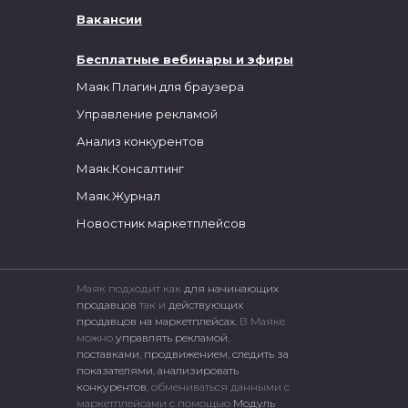
Вакансии
Бесплатные вебинары и эфиры
Маяк Плагин для браузера
Управление рекламой
Анализ конкурентов
Маяк.Консалтинг
Маяк.Журнал
Новостник маркетплейсов
Маяк подходит как
для начинающих
продавцов
так и
действующих
продавцов на маркетплейсах.
В Маяке
можно
управлять рекламой
,
поставками
,
продвижением
,
следить за
показателями
,
анализировать
конкурентов
, обмениваться данными с
маркетплейсами c помощью
Модуль