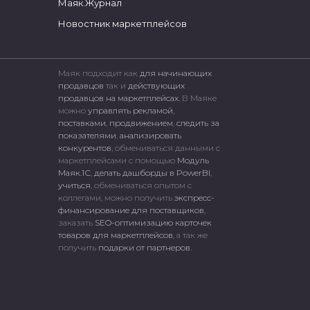
Маяк.Журнал
Новостник маркетплейсов
Маяк подходит как
для начинающих
продавцов
так и
действующих
продавцов на маркетплейсах.
В Маяке
можно
управлять рекламой
,
поставками
,
продвижением
,
следить за
показателями
,
анализировать
конкурентов
, обмениваться данными с
маркетплейсами c помощью
Модуль
Маяк.1С
,
делать дашборды в PowerBI
,
учиться
, обмениваться опытом с
коллегами, можно получить
экспресс-
финансирование для поставщиков
,
заказать
SEO-оптимизацию карточек
товаров для маркетплейсов
, а так же
получить
подарки от партнеров
.