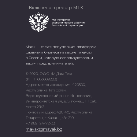
Включено в реестр МТК
Маяк — самая популярная платформа
развития бизнеса на маркетплейсах
в России, которую используют сотни
тысяч предпринимателей.
© 2020, ООО «М Дата Тек»
(ИНН 1683009223)
Адрес местонахождения: 420500,
Республика Татарстан,
Верхнеуслонский р-н, г. Иннополис,
Университетская ул, д. 5, помещ. 111 раб.
место 29/2.
Почтовый адрес: 420140, Республика
Татарстан, г. Казань, а/я 210.
+7 969 124-72-33
mayak@mayak.bz