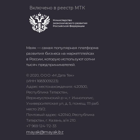
Включено в реестр МТК
Маяк — самая популярная платформа
развития бизнеса на маркетплейсах
в России, которую используют сотни
тысяч предпринимателей.
© 2020, ООО «М Дата Тек»
(ИНН 1683009223)
Адрес местонахождения: 420500,
Республика Татарстан,
Верхнеуслонский р-н, г. Иннополис,
Университетская ул, д. 5, помещ. 111 раб.
место 29/2.
Почтовый адрес: 420140, Республика
Татарстан, г. Казань, а/я 210.
+7 969 124-72-33
mayak@mayak.bz