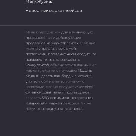
Маяк.Журнал
Новостник маркетплейсов
Маяк подходит как
для начинающих
продавцов
так и
действующих
продавцов на маркетплейсах.
В Маяке
можно
управлять рекламой
,
поставками
,
продвижением
,
следить за
показателями
,
анализировать
конкурентов
, обмениваться данными с
маркетплейсами c помощью
Модуль
Маяк.1С
,
делать дашборды в PowerBI
,
учиться
, обмениваться опытом с
коллегами, можно получить
экспресс-
финансирование для поставщиков
,
заказать
SEO-оптимизацию карточек
товаров для маркетплейсов
, а так же
получить
подарки от партнеров
.