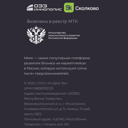
Включено в реестр МТК
Маяк — самая популярная платформа
развития бизнеса на маркетплейсах
в России, которую используют сотни
тысяч предпринимателей.
© 2020, ООО «М Дата Тек»
(ИНН 1683009223)
Адрес местонахождения: 420500,
Республика Татарстан,
Верхнеуслонский р-н, г. Иннополис,
Университетская ул, д. 5, помещ. 111 раб.
место 29/2.
Почтовый адрес: 420140, Республика
Татарстан, г. Казань, а/я 210.