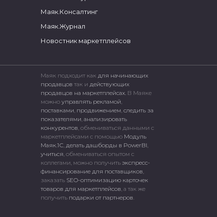
Маяк.Консалтинг
Маяк.Журнал
Новостник маркетплейсов
Маяк подходит как
для начинающих
продавцов
так и
действующих
продавцов на маркетплейсах.
В Маяке
можно
управлять рекламой
,
поставками
,
продвижением
,
следить за
показателями
,
анализировать
конкурентов
, обмениваться данными с
маркетплейсами c помощью
Модуль
Маяк.1С
,
делать дашборды в PowerBI
,
учиться
, обмениваться опытом с
коллегами, можно получить
экспресс-
финансирование для поставщиков
,
заказать
SEO-оптимизацию карточек
товаров для маркетплейсов
, а так же
получить
подарки от партнеров
.