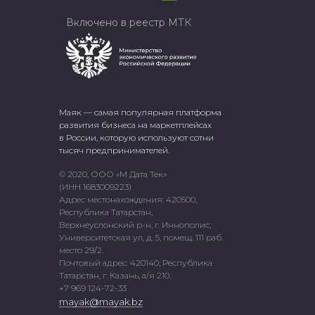
Включено в реестр МТК
Маяк — самая популярная платформа
развития бизнеса на маркетплейсах
в России, которую используют сотни
тысяч предпринимателей.
© 2020, ООО «М Дата Тек»
(ИНН 1683009223)
Адрес местонахождения: 420500,
Республика Татарстан,
Верхнеуслонский р-н, г. Иннополис,
Университетская ул, д. 5, помещ. 111 раб.
место 29/2.
Почтовый адрес: 420140, Республика
Татарстан, г. Казань, а/я 210.
+7 969 124-72-33
mayak@mayak.bz