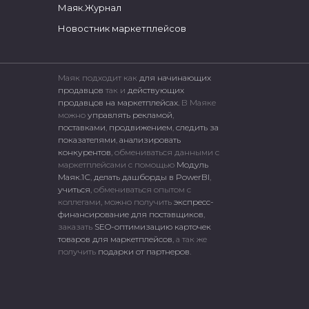
Маяк.Журнал
Новостник маркетплейсов
Маяк подходит как
для начинающих
продавцов
так и
действующих
продавцов на маркетплейсах.
В Маяке
можно
управлять рекламой
,
поставками
,
продвижением
,
следить за
показателями
,
анализировать
конкурентов
, обмениваться данными с
маркетплейсами c помощью
Модуль
Маяк.1С
,
делать дашборды в PowerBI
,
учиться
, обмениваться опытом с
коллегами, можно получить
экспресс-
финансирование для поставщиков
,
заказать
SEO-оптимизацию карточек
товаров для маркетплейсов
, а так же
получить
подарки от партнеров
.