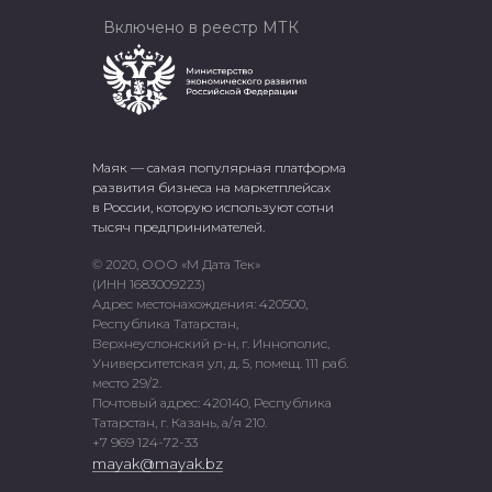
Включено в реестр МТК
Маяк — самая популярная платформа
развития бизнеса на маркетплейсах
в России, которую используют сотни
тысяч предпринимателей.
© 2020, ООО «М Дата Тек»
(ИНН 1683009223)
Адрес местонахождения: 420500,
Республика Татарстан,
Верхнеуслонский р-н, г. Иннополис,
Университетская ул, д. 5, помещ. 111 раб.
место 29/2.
Почтовый адрес: 420140, Республика
Татарстан, г. Казань, а/я 210.
+7 969 124-72-33
mayak@mayak.bz