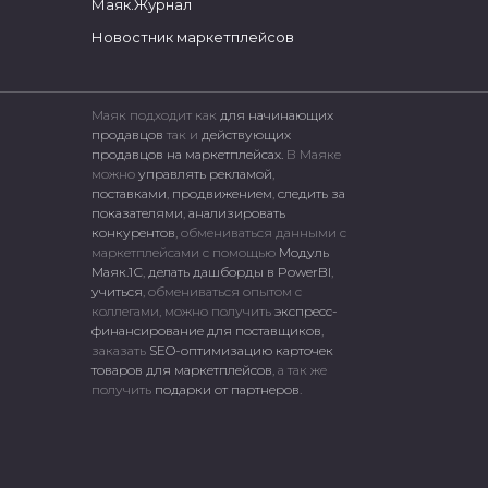
Маяк.Журнал
Новостник маркетплейсов
Маяк подходит как
для начинающих
продавцов
так и
действующих
продавцов на маркетплейсах.
В Маяке
можно
управлять рекламой
,
поставками
,
продвижением
,
следить за
показателями
,
анализировать
конкурентов
, обмениваться данными с
маркетплейсами c помощью
Модуль
Маяк.1С
,
делать дашборды в PowerBI
,
учиться
, обмениваться опытом с
коллегами, можно получить
экспресс-
финансирование для поставщиков
,
заказать
SEO-оптимизацию карточек
товаров для маркетплейсов
, а так же
получить
подарки от партнеров
.