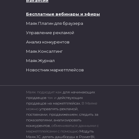
Вакансии
Бесплатные вебинары и эфиры
Маяк Плагин для браузера
Управление рекламой
Анализ конкурентов
Маяк.Консалтинг
Маяк.Журнал
Новостник маркетплейсов
Маяк подходит как
для начинающих
продавцов
так и
действующих
продавцов на маркетплейсах.
В Маяке
можно
управлять рекламой
,
поставками
,
продвижением
,
следить за
показателями
,
анализировать
конкурентов
, обмениваться данными с
маркетплейсами c помощью
Модуль
Маяк.1С
,
делать дашборды в PowerBI
,