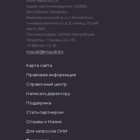
(ИНН 1683009223)
Адрес местонахождения: 420500,
Республика Татарстан,
Верхнеуслонский р-н, г. Иннополис,
Университетская ул, д. 5, помещ. 111 раб.
место 29/2.
Почтовый адрес: 420140, Республика
Татарстан, г. Казань, а/я 210.
+7 969 124-72-33
mayak@mayak.bz
Карта сайта
Правовая информация
Справочный центр
Написать директору
Поддержка
Стать партнером
Отзывы о Маяке
Для запросов СМИ