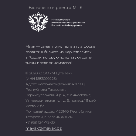
Включено в реестр МТК
Маяк — самая популярная платформа
развития бизнеса на маркетплейсах
в России, которую используют сотни
тысяч предпринимателей.
© 2020, ООО «М Дата Тек»
(ИНН 1683009223)
Адрес местонахождения: 420500,
Республика Татарстан,
Верхнеуслонский р-н, г. Иннополис,
Университетская ул, д. 5, помещ. 111 раб.
место 29/2.
Почтовый адрес: 420140, Республика
Татарстан, г. Казань, а/я 210.
+7 969 124-72-33
mayak@mayak.bz