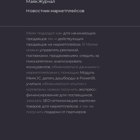
Маяк.Журнал
Новостник маркетплейсов
Маяк подходит как
для начинающих
продавцов
так и
действующих
продавцов на маркетплейсах.
В Маяке
можно
управлять рекламой
,
поставками
,
продвижением
,
следить за
показателями
,
анализировать
конкурентов
, обмениваться данными с
маркетплейсами c помощью
Модуль
Маяк.1С
,
делать дашборды в PowerBI
,
учиться
, обмениваться опытом с
коллегами, можно получить
экспресс-
финансирование для поставщиков
,
заказать
SEO-оптимизацию карточек
товаров для маркетплейсов
, а так же
получить
подарки от партнеров
.