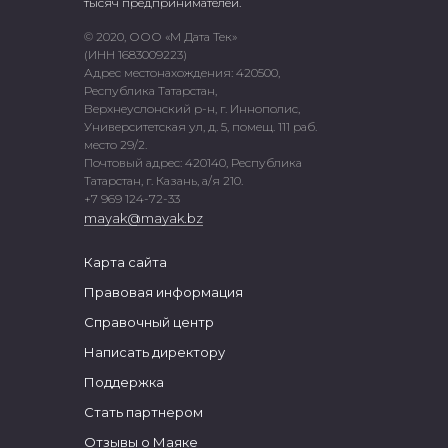
тысяч предпринимателей.
© 2020, ООО «М Дата Тек»
(ИНН 1683009223)
Адрес местонахождения: 420500,
Республика Татарстан,
Верхнеуслонский р-н, г. Иннополис,
Университетская ул, д. 5, помещ. 111 раб.
место 29/2.
Почтовый адрес: 420140, Республика
Татарстан, г. Казань, а/я 210.
+7 969 124-72-33
mayak@mayak.bz
Карта сайта
Правовая информация
Справочный центр
Написать директору
Поддержка
Стать партнером
Отзывы о Маяке