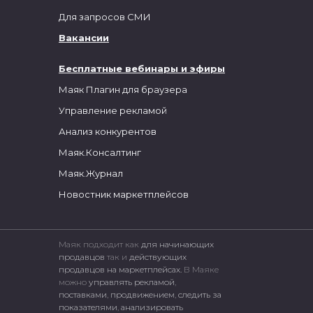
Для запросов СМИ
Вакансии
Бесплатные вебинары и эфиры
Маяк Плагин для браузера
Управление рекламой
Анализ конкурентов
Маяк.Консалтинг
Маяк.Журнал
Новостник маркетплейсов
Маяк подходит как
для начинающих
продавцов
так и
действующих
продавцов на маркетплейсах.
В Маяке
можно
управлять рекламой
,
поставками
,
продвижением
,
следить за
показателями
,
анализировать