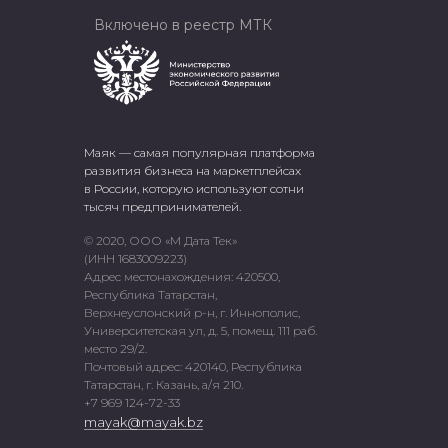
Включено в реестр МТК
Маяк — самая популярная платформа
развития бизнеса на маркетплейсах
в России, которую используют сотни
тысяч предпринимателей.
© 2020, ООО «М Дата Тек»
(ИНН 1683009223)
Адрес местонахождения: 420500,
Республика Татарстан,
Верхнеуслонский р-н, г. Иннополис,
Университетская ул, д. 5, помещ. 111 раб.
место 29/2.
Почтовый адрес: 420140, Республика
Татарстан, г. Казань, а/я 210.
+7 969 124-72-33
mayak@mayak.bz