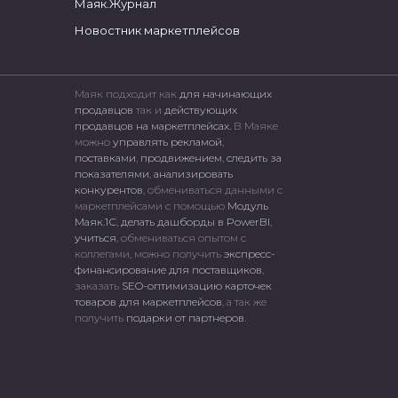
Маяк.Журнал
Новостник маркетплейсов
Маяк подходит как
для начинающих
продавцов
так и
действующих
продавцов на маркетплейсах.
В Маяке
можно
управлять рекламой
,
поставками
,
продвижением
,
следить за
показателями
,
анализировать
конкурентов
, обмениваться данными с
маркетплейсами c помощью
Модуль
Маяк.1С
,
делать дашборды в PowerBI
,
учиться
, обмениваться опытом с
коллегами, можно получить
экспресс-
финансирование для поставщиков
,
заказать
SEO-оптимизацию карточек
товаров для маркетплейсов
, а так же
получить
подарки от партнеров
.