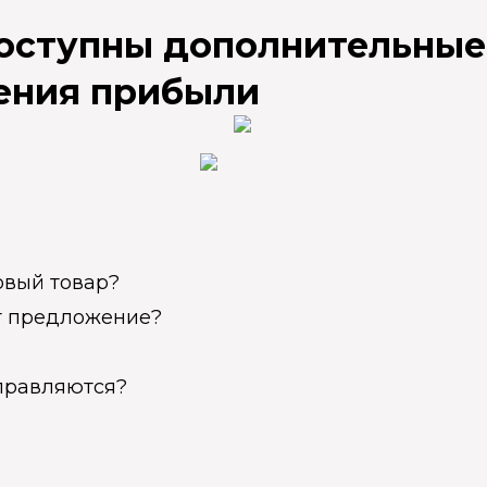
доступны дополнительные
ения прибыли
овый товар?
ет предложение?
справляются?