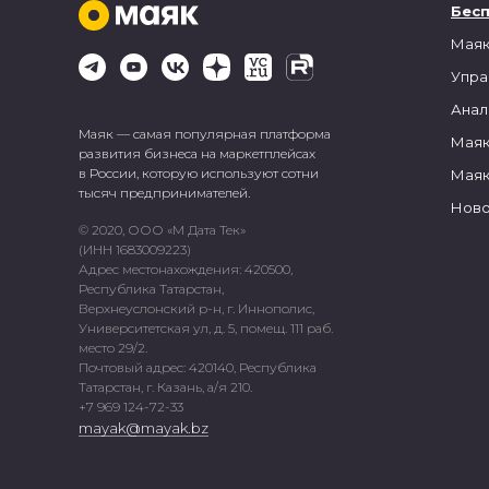
Бес
Маяк
Упра
Анал
Маяк — самая популярная платформа
Маяк
развития бизнеса на маркетплейсах
в России, которую используют сотни
Маяк
тысяч предпринимателей.
Ново
© 2020, ООО «М Дата Тек»
(ИНН 1683009223)
Адрес местонахождения: 420500,
Республика Татарстан,
Верхнеуслонский р-н, г. Иннополис,
Университетская ул, д. 5, помещ. 111 раб.
место 29/2.
Почтовый адрес: 420140, Республика
Татарстан, г. Казань, а/я 210.
+7 969 124-72-33
mayak@mayak.bz