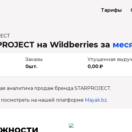
Тарифы
JECT
ROJECT на Wildberries
за
меся
Заказы
Упущенная выру
0шт.
0,00 ₽
ная аналитика продаж бренда STARPROJECT.
 посмотреть на нашей платформе
Mayak.bz
.
ж­ности