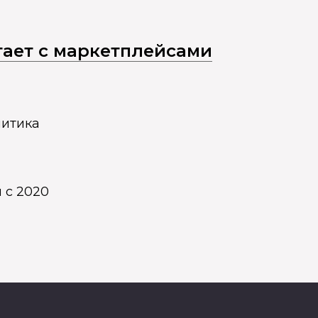
отает с маркетплейсами
литика
 с 2020