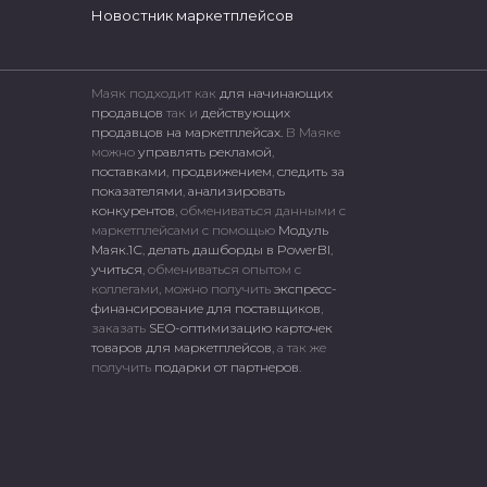
Новостник маркетплейсов
Маяк подходит как
для начинающих
продавцов
так и
действующих
продавцов на маркетплейсах.
В Маяке
можно
управлять рекламой
,
поставками
,
продвижением
,
следить за
показателями
,
анализировать
конкурентов
, обмениваться данными с
маркетплейсами c помощью
Модуль
Маяк.1С
,
делать дашборды в PowerBI
,
учиться
, обмениваться опытом с
коллегами, можно получить
экспресс-
финансирование для поставщиков
,
заказать
SEO-оптимизацию карточек
товаров для маркетплейсов
, а так же
получить
подарки от партнеров
.