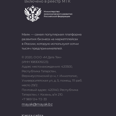
Включено в реестр МТК
Маяк — самая популярная платформа
развития бизнеса на маркетплейсах
в России, которую используют сотни
тысяч предпринимателей.
© 2020, ООО «М Дата Тек»
(ИНН 1683009223)
Адрес местонахождения: 420500,
Республика Татарстан,
Верхнеуслонский р-н, г. Иннополис,
Университетская ул, д. 5, помещ. 111 раб.
место 29/2.
Почтовый адрес: 420140, Республика
Татарстан, г. Казань, а/я 210.
+7 969 124-72-33
mayak@mayak.bz
Карта сайта