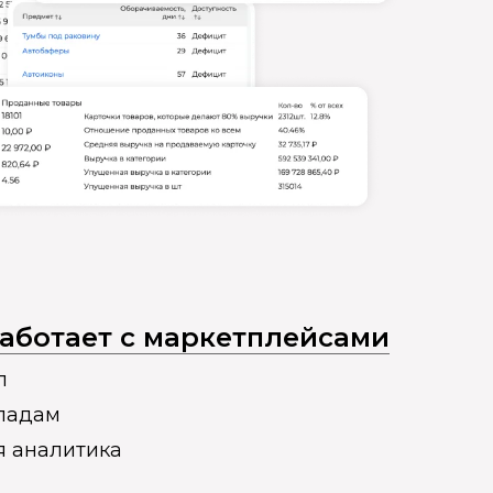
 работает с маркетплейсами
п
кладам
я аналитика