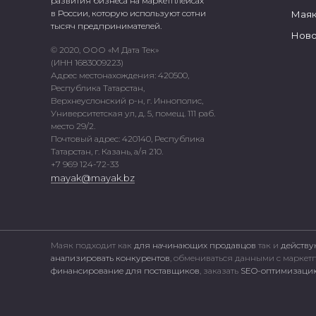
развития бизнеса на маркетплейсах
в России, которую используют сотни
Маяк
тысяч предпринимателей.
Ново
© 2020, ООО «М Дата Тек»
(ИНН 1683009223)
Адрес местонахождения: 420500,
Республика Татарстан,
Верхнеуслонский р-н, г. Иннополис,
Университетская ул, д. 5, помещ. 111 раб.
место 29/2.
Почтовый адрес: 420140, Республика
Татарстан, г. Казань, а/я 210.
+7 969 124-72-33
mayak@mayak.bz
Маяк подходит как
для начинающих продавцов
так и
действу
анализировать конкурентов
, обмениваться данными с марке
финансирование для поставщиков
, заказать
SEO-оптимизацию