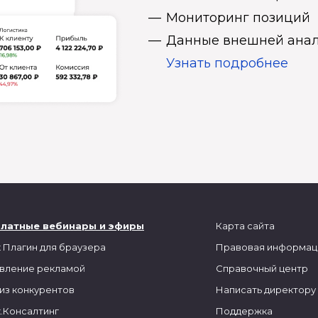
Мониторинг позиций
Данные внешней анал
Узнать подробнее
платные вебинары и эфиры
Карта сайта
 Плагин для браузера
Правовая информац
вление рекламой
Справочный центр
из конкурентов
Написать директору
.Консалтинг
Поддержка