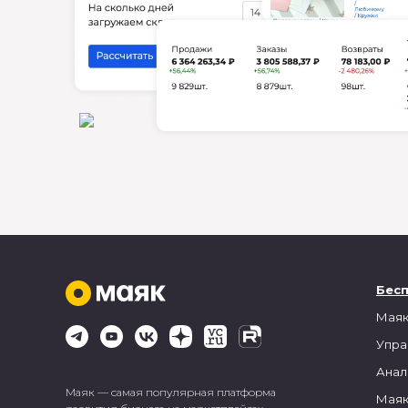
Бес
Маяк
Упра
Анал
Маяк — самая популярная платформа
Маяк