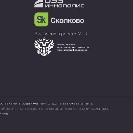
Включено в реестр МТК
оставками
,
продвижением
,
следить за показателями
,
, обмениваться опытом с коллегами, можно получить
экспресс-
неров
.