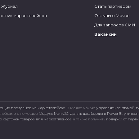
.Журнал
Стать партнером
стник маркетплейсов
Отзывы о Маяке
Для запросов СМИ
Вакансии
ющих продавцов на маркетплейсах.
В Маяке можно
управлять рекламой
,
п
тплейсами c помощью
Модуль Маяк.1С
,
делать дашборды в PowerBI
,
учиться
 карточек товаров для маркетплейсов
, а так же получить
подарки от парт