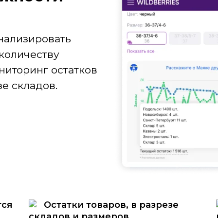
нализировать
количеству
ниторинг остатков
е складов.
тся
Остатки товаров, в разрезе
складов и размеров