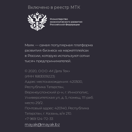
Включено в реестр МТК
Маяк — самая популярная платформа
развития бизнеса на маркетплейсах
в России, которую используют сотни
тысяч предпринимателей.
© 2020, ООО «М Дата Тек»
(ИНН 1683009223)
Адрес местонахождения: 420500,
Республика Татарстан,
Верхнеуслонский р-н, г. Иннополис,
Университетская ул, д. 5, помещ. 111 раб.
место 29/2.
Почтовый адрес: 420140, Республика
Татарстан, г. Казань, а/я 210.
+7 969 124-72-33
mayak@mayak.bz