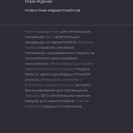
Маяк.Журнал
Новостник маркетплейсов
Маяк подходит как
для начинающих
продавцов
так и
действующих
продавцов на маркетплейсах.
В Маяке
можно
управлять рекламой
,
поставками
,
продвижением
,
следить за
показателями
,
анализировать
конкурентов
, обмениваться данными с
маркетплейсами c помощью
Модуль
Маяк.1С
,
делать дашборды в PowerBI
,
учиться
, обмениваться опытом с
коллегами, можно получить
экспресс-
финансирование для поставщиков
,
заказать
SEO-оптимизацию карточек
товаров для маркетплейсов
, а так же
получить
подарки от партнеров
.