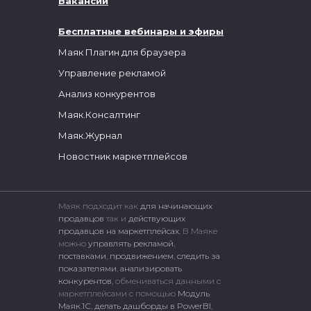
Вакансии
Бесплатные вебинары и эфиры
Маяк Плагин для браузера
Управление рекламой
Анализ конкурентов
Маяк.Консалтинг
Маяк.Журнал
Новостник маркетплейсов
Маяк подходит как
для начинающих
продавцов
так и
действующих
продавцов на маркетплейсах.
В Маяке
можно
управлять рекламой
,
поставками
,
продвижением
,
следить за
показателями
,
анализировать
конкурентов
, обмениваться данными с
маркетплейсами c помощью
Модуль
Маяк.1С
,
делать дашборды в PowerBI
,