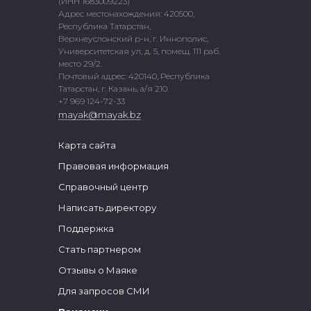
(ИНН 1683009223)
Адрес местонахождения: 420500,
Республика Татарстан,
Верхнеуслонский р-н, г. Иннополис,
Университетская ул, д. 5, помещ. 111 раб.
место 29/2.
Почтовый адрес: 420140, Республика
Татарстан, г. Казань, а/я 210.
+7 969 124-72-33
mayak@mayak.bz
Карта сайта
Правовая информация
Справочный центр
Написать директору
Поддержка
Стать партнером
Отзывы о Маяке
Для запросов СМИ