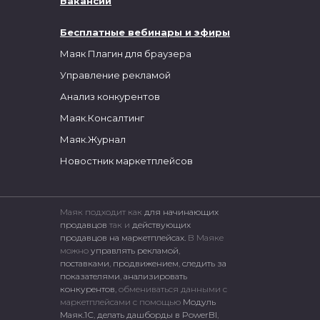
Вакансии
Бесплатные вебинары и эфиры
Маяк Плагин для браузера
Управление рекламой
Анализ конкурентов
Маяк.Консалтинг
Маяк.Журнал
Новостник маркетплейсов
Маяк подходит как
для начинающих
продавцов
так и
действующих
продавцов на маркетплейсах.
В Маяке
можно
управлять рекламой
,
поставками
,
продвижением
,
следить за
показателями
,
анализировать
конкурентов
, обмениваться данными с
маркетплейсами c помощью
Модуль
Маяк.1С
,
делать дашборды в PowerBI
,