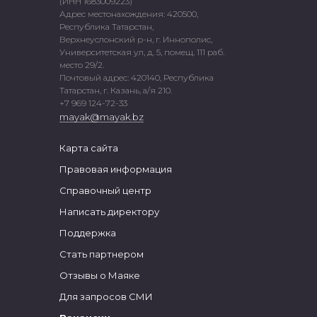
(ИНН 1683009223)
Адрес местонахождения: 420500,
Республика Татарстан,
Верхнеуслонский р-н, г. Иннополис,
Университетская ул, д. 5, помещ. 111 раб.
место 29/2.
Почтовый адрес: 420140, Республика
Татарстан, г. Казань, а/я 210.
+7 969 124-72-33
mayak@mayak.bz
Карта сайта
Правовая информация
Справочный центр
Написать директору
Поддержка
Стать партнером
Отзывы о Маяке
Для запросов СМИ