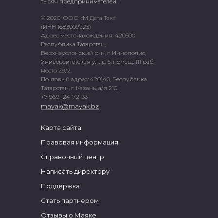
тысяч предпринимателей.
© 2020, ООО «М Дата Тек»
(ИНН 1683009223)
Адрес местонахождения: 420500,
Республика Татарстан,
Верхнеуслонский р-н, г. Иннополис,
Университетская ул, д. 5, помещ. 111 раб.
место 29/2.
Почтовый адрес: 420140, Республика
Татарстан, г. Казань, а/я 210.
+7 969 124-72-33
mayak@mayak.bz
Карта сайта
Правовая информация
Справочный центр
Написать директору
Поддержка
Стать партнером
Отзывы о Маяке