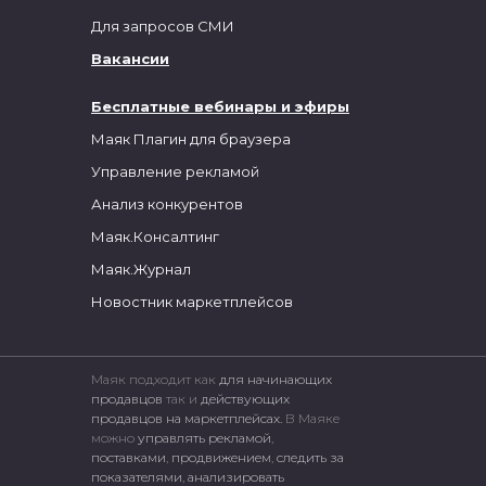
Для запросов СМИ
Вакансии
Бесплатные вебинары и эфиры
Маяк Плагин для браузера
Управление рекламой
Анализ конкурентов
Маяк.Консалтинг
Маяк.Журнал
Новостник маркетплейсов
Маяк подходит как
для начинающих
продавцов
так и
действующих
продавцов на маркетплейсах.
В Маяке
можно
управлять рекламой
,
поставками
,
продвижением
,
следить за
показателями
,
анализировать