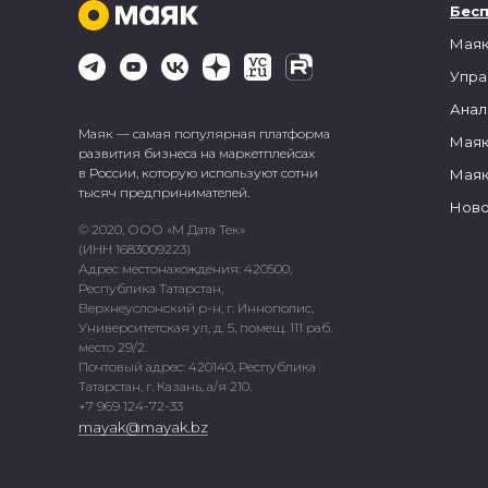
Бес
Маяк
Упра
Анал
Маяк — самая популярная платформа
Маяк
развития бизнеса на маркетплейсах
в России, которую используют сотни
Маяк
тысяч предпринимателей.
Ново
© 2020, ООО «М Дата Тек»
(ИНН 1683009223)
Адрес местонахождения: 420500,
Республика Татарстан,
Верхнеуслонский р-н, г. Иннополис,
Университетская ул, д. 5, помещ. 111 раб.
место 29/2.
Почтовый адрес: 420140, Республика
Татарстан, г. Казань, а/я 210.
+7 969 124-72-33
mayak@mayak.bz