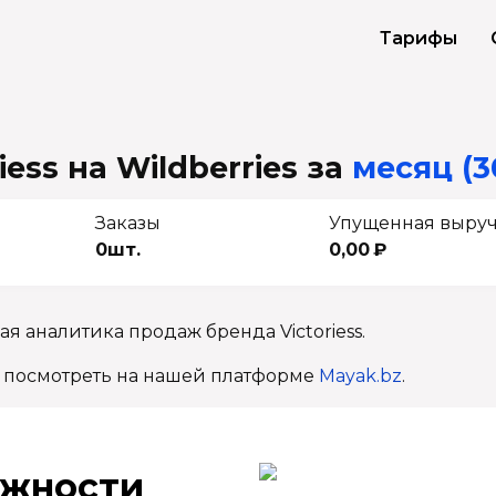
Тарифы
ess на Wildberries
за
месяц (3
Заказы
Упущенная выру
0шт.
0,00 ₽
я аналитика продаж бренда Victoriess.
 посмотреть на нашей платформе
Mayak.bz
.
ж­ности