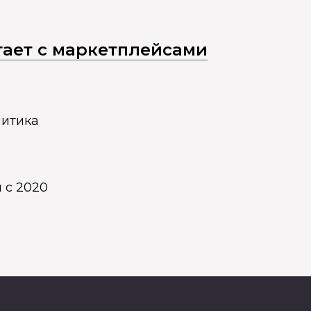
отает с маркетплейсами
литика
 с 2020