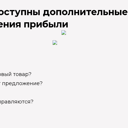
доступны дополнительные
ения прибыли
овый товар?
ет предложение?
справляются?