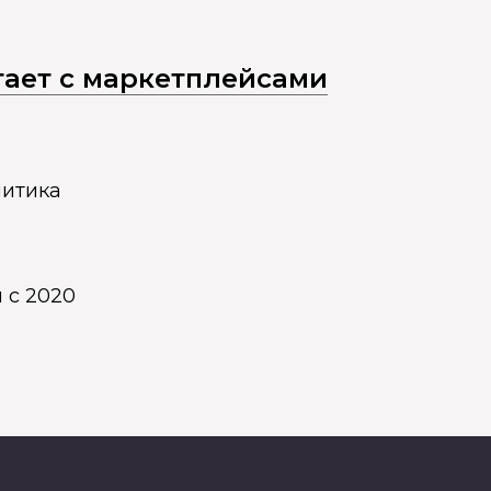
отает с маркетплейсами
литика
 с 2020