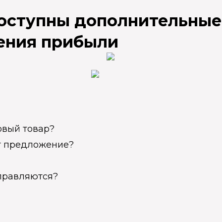
доступны дополнительные
ения прибыли
овый товар?
ет предложение?
справляются?