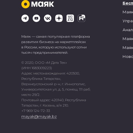
Бес
Маяк
Упра
Анал
Маяк — самая популярная платформа
Маяк
развития бизнеса на маркетплейсах
в России, которую используют сотни
Маяк
тысяч предпринимателей.
Ново
© 2020, ООО «М Дата Тек»
(ИНН 1683009223)
Адрес местонахождения: 420500,
Республика Татарстан,
Верхнеуслонский р-н, г. Иннополис,
Университетская ул, д. 5, помещ. 111 раб.
место 29/2.
Почтовый адрес: 420140, Республика
Татарстан, г. Казань, а/я 210.
+7 969 124-72-33
mayak@mayak.bz