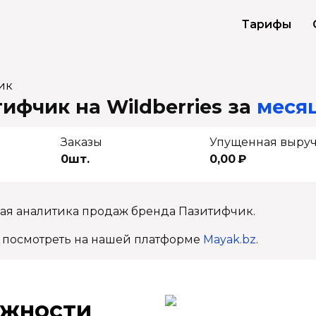
Тарифы
ик
ифчик на Wildberries
за
месяц
Заказы
Упущенная выру
0шт.
0,00 ₽
ная аналитика продаж бренда Пазитифчик.
 посмотреть на нашей платформе
Mayak.bz
.
ж­ности