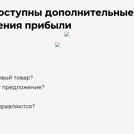
доступны дополнительные
ения прибыли
овый товар?
ет предложение?
справляются?