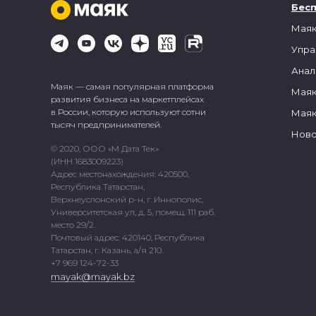
Бес
Маяк
Упра
Анал
Маяк — самая популярная платформа
Маяк
развития бизнеса на маркетплейсах
в России, которую используют сотни
Маяк
тысяч предпринимателей.
Ново
© 2020, ООО «М Дата Тек»
(ИНН 1683009223)
Адрес местонахождения: 420500,
Республика Татарстан,
Верхнеуслонский р-н, г. Иннополис,
Университетская ул, д. 5, помещ. 111 раб.
место 29/2.
Почтовый адрес: 420140, Республика
Татарстан, г. Казань, а/я 210.
+7 969 124-72-33
mayak@mayak.bz