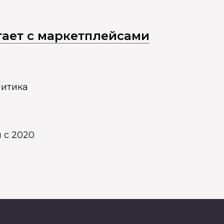
отает с маркетплейсами
литика
 с 2020