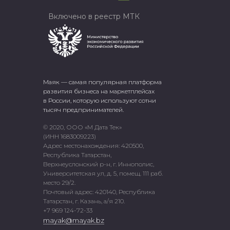
Включено в реестр МТК
Маяк — самая популярная платформа
развития бизнеса на маркетплейсах
в России, которую используют сотни
тысяч предпринимателей.
© 2020, ООО «М Дата Тек»
(ИНН 1683009223)
Адрес местонахождения: 420500,
Республика Татарстан,
Верхнеуслонский р-н, г. Иннополис,
Университетская ул, д. 5, помещ. 111 раб.
место 29/2.
Почтовый адрес: 420140, Республика
Татарстан, г. Казань, а/я 210.
+7 969 124-72-33
mayak@mayak.bz