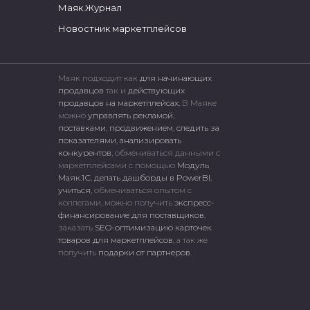
Маяк.Журнал
Новостник маркетплейсов
Маяк подходит как
для начинающих
продавцов
так и
действующих
продавцов на маркетплейсах.
В Маяке
можно
управлять рекламой
,
поставками
,
продвижением
,
следить за
показателями
,
анализировать
конкурентов
, обмениваться данными с
маркетплейсами c помощью
Модуль
Маяк.1С
,
делать дашборды в PowerBI
,
учиться
, обмениваться опытом с
коллегами, можно получить
экспресс-
финансирование для поставщиков
,
заказать
SEO-оптимизацию карточек
товаров для маркетплейсов
, а так же
получить
подарки от партнеров
.