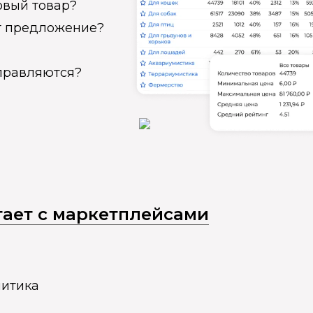
овый товар?
ет предложение?
справляются?
отает с маркетплейсами
литика