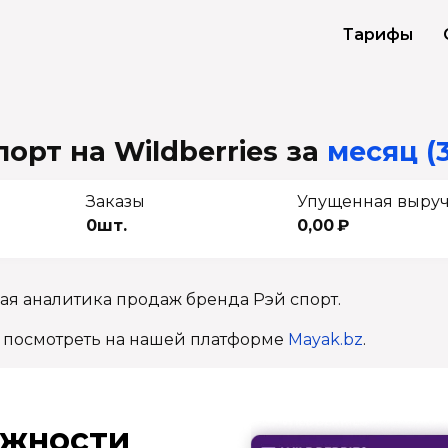
Тарифы
орт на Wildberries
за
месяц (
Заказы
Упущенная выру
0шт.
0,00 ₽
ая аналитика продаж бренда Рэй спорт.
 посмотреть на нашей платформе
Mayak.bz
.
ж­ности