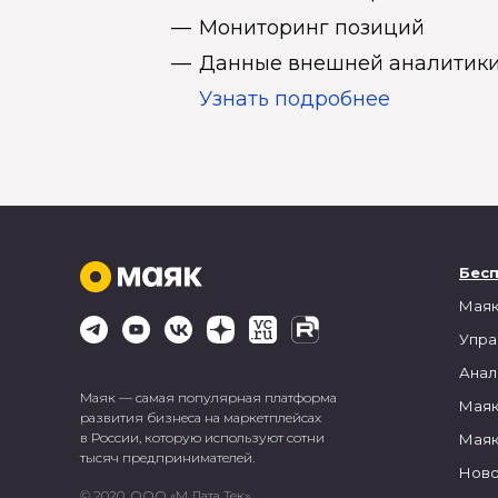
Мониторинг позиций
Данные внешней аналитики
Узнать подробнее
Бес
Маяк
Упра
Анал
Маяк — самая популярная платформа
Маяк
развития бизнеса на маркетплейсах
в России, которую используют сотни
Маяк
тысяч предпринимателей.
Ново
© 2020, ООО «М Дата Тек»