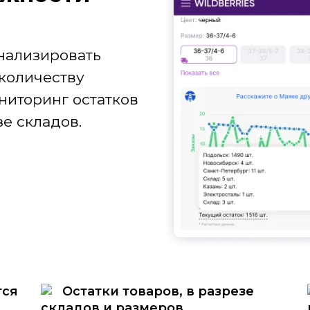
нализировать
количеству
ниторинг остатков
е складов.
тся
Остатки товаров, в разрезе
складов и размеров