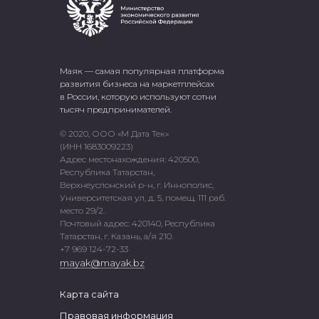
Маяк — самая популярная платформа
развития бизнеса на маркетплейсах
в России, которую используют сотни
тысяч предпринимателей.
© 2020, ООО «М Дата Тек»
(ИНН 1683009223)
Адрес местонахождения: 420500,
Республика Татарстан,
Верхнеуслонский р-н, г. Иннополис,
Университетская ул, д. 5, помещ. 111 раб.
место 29/2.
Почтовый адрес: 420140, Республика
Татарстан, г. Казань, а/я 210.
+7 969 124-72-33
mayak@mayak.bz
Карта сайта
Правовая информация