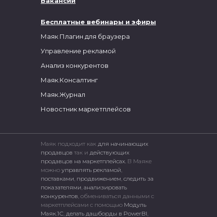
Вакансии
Бесплатные вебинары и эфиры
Маяк Плагин для браузера
Управление рекламой
Анализ конкурентов
Маяк.Консалтинг
Маяк.Журнал
Новостник маркетплейсов
Маяк подходит как
для начинающих
продавцов
так и
действующих
продавцов на маркетплейсах.
В Маяке
можно
управлять рекламой
,
поставками
,
продвижением
,
следить за
показателями
,
анализировать
конкурентов
, обмениваться данными с
маркетплейсами c помощью
Модуль
Маяк.1С
,
делать дашборды в PowerBI
,