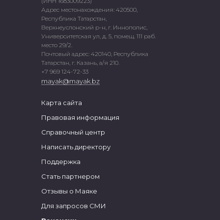
(ИНН 1683009223)
Адрес местонахождения: 420500,
Республика Татарстан,
Верхнеуслонский р-н, г. Иннополис,
Университетская ул, д. 5, помещ. 111 раб.
место 29/2.
Почтовый адрес: 420140, Республика
Татарстан, г. Казань, а/я 210.
+7 969 124-72-33
mayak@mayak.bz
Карта сайта
Правовая информация
Справочный центр
Написать директору
Поддержка
Стать партнером
Отзывы о Маяке
Для запросов СМИ