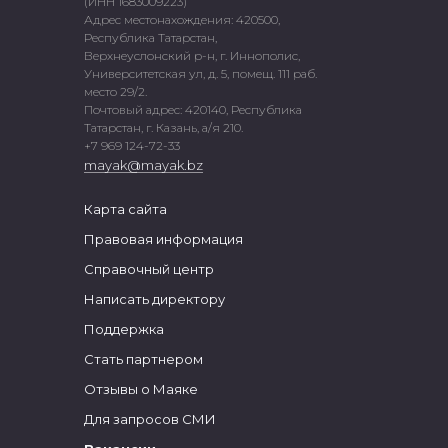
(ИНН 1683009223)
Адрес местонахождения: 420500,
Республика Татарстан,
Верхнеуслонский р-н, г. Иннополис,
Университетская ул, д. 5, помещ. 111 раб.
место 29/2.
Почтовый адрес: 420140, Республика
Татарстан, г. Казань, а/я 210.
+7 969 124-72-33
mayak@mayak.bz
Карта сайта
Правовая информация
Справочный центр
Написать директору
Поддержка
Стать партнером
Отзывы о Маяке
Для запросов СМИ