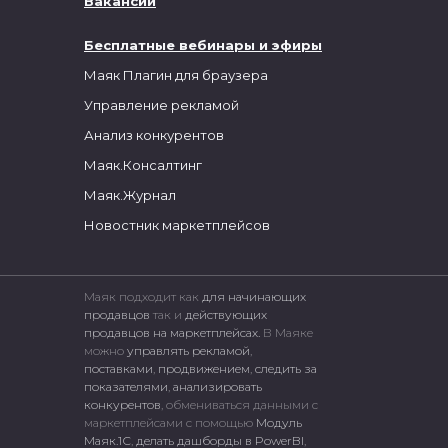
Вакансии
Бесплатные вебинары и эфиры
Маяк Плагин для браузера
Управление рекламой
Анализ конкурентов
Маяк.Консалтинг
Маяк.Журнал
Новостник маркетплейсов
Маяк подходит как
для начинающих
продавцов
так и
действующих
продавцов на маркетплейсах.
В Маяке
можно
управлять рекламой
,
поставками
,
продвижением
,
следить за
показателями
,
анализировать
конкурентов
, обмениваться данными с
маркетплейсами c помощью
Модуль
Маяк.1С
,
делать дашборды в PowerBI
,