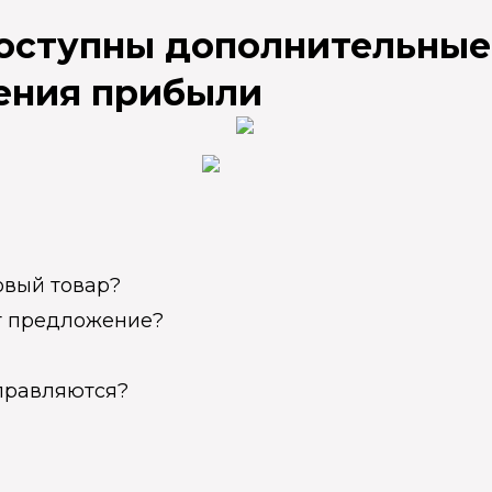
доступны дополнительные
ения прибыли
овый товар?
ет предложение?
справляются?