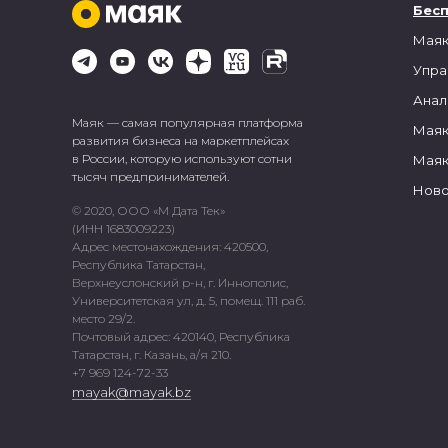
Бес
Маяк
Упра
Анал
Маяк — самая популярная платформа
Маяк
развития бизнеса на маркетплейсах
в России, которую используют сотни
Маяк
тысяч предпринимателей.
Ново
© 2020, ООО «М Дата Тек»
(ИНН 1683009223)
Адрес местонахождения: 420500,
Республика Татарстан,
Верхнеуслонский р-н, г. Иннополис,
Университетская ул, д. 5, помещ. 111 раб.
место 29/2.
Почтовый адрес: 420140, Республика
Татарстан, г. Казань, а/я 210.
+7 969 124-72-33
mayak@mayak.bz