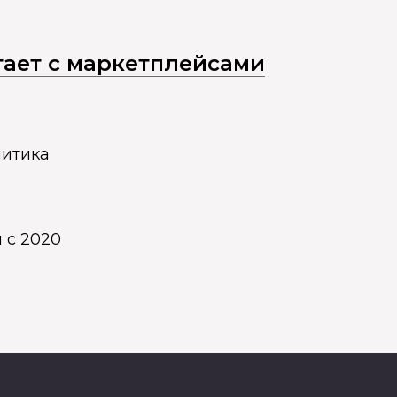
отает с маркетплейсами
литика
 с 2020